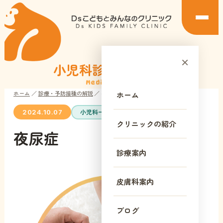
×
小児科診療のご案内
Medical Guide
ホーム
／
診療・予防接種の解説
／
夜尿症
ホーム
小児科一般外来
2024.10.07
クリニックの紹介
夜尿症
診療案内
皮膚科案内
ブログ