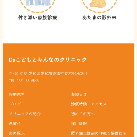
付き添い家族診療
あたまの形外来
Dsこどもとみんなのクリニック
〒470-0162 愛知県愛知郡東郷町春木桝池39-1
TEL 0561-56-6545
診療案内
お知らせ
ブログ
診療時間・アクセス
クリニックの紹介
初めての方へ
皮膚科
採用情報
書面掲示
匿名加工情報の作成と提供に関