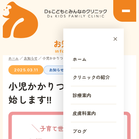
×
お知らせ
Information
ホーム
／
お知らせ
／
小児かかりつけ医制度を開始します‼︎
ホーム
お知らせ
2025.03.11
クリニックの紹介
小児かかりつけ医制度を開
診療案内
始します‼︎
皮膚科案内
ブログ